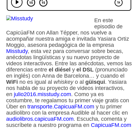
En este
episodio de
CapicúaFM con Allan Tépper, nos vuelve a
acompañar nuestra amiga e invitada Yasiara Ortiz
Moggio, asesora pedagógica de la empresa
Misstudy
, esta vez para conversar sobre becas,
anécdotas lingüísticas y su nuevo proyecto de
videos interactivos. Entre las anécdotas, vemos las
diferencias entre
el diésel
y
el DSL
(pronunciado
en inglés) con Anna de Barcelona… y cuando el
WiFi
no es igual al
whiskey
o al
güisqui
. Yasiara
nos habla de su proyecto de videos interactivos,
en
julio2016.misstudy.com
. Como ya es
costumbre, te regalamos tu primer viaje gratis con
Úber en
transporte.CapicuaFM.com
y tu primer
audiolibro con la empresa Audible al hacer clic en
audiolibros.capicuaFM.com
. Escucha, comenta y
suscríbete a nuestro programa en
CapicuaFM.com