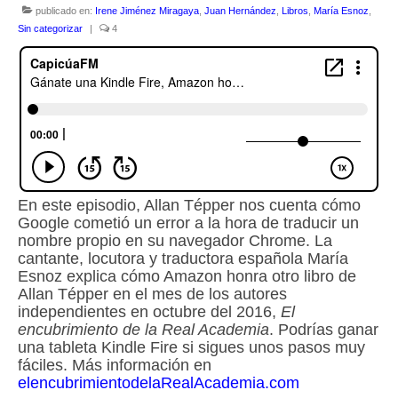
publicado en:
Irene Jiménez Miragaya
,
Juan Hernández
,
Libros
,
María Esnoz
,
Sin categorizar
|
4
Escuchalibros.com
EditorialTecnoTur.com
Glosariocastellano.com
Donaciones
Publicidad
En este episodio, Allan Tépper nos cuenta cómo
Advertising
Google cometió un error a la hora de traducir un
nombre propio en su navegador Chrome. La
cantante, locutora y traductora española María
Esnoz explica cómo Amazon honra otro libro de
Allan Tépper en el mes de los autores
independientes en octubre del 2016,
El
encubrimiento de la Real Academia
. Podrías ganar
una tableta Kindle Fire si sigues unos pasos muy
fáciles. Más información en
elencubrimientodelaRealAcademia.com