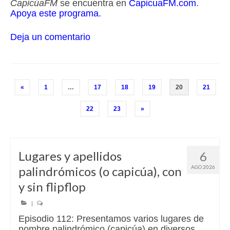
CapicúaFM
se encuentra en
CapicuaFM.com
.
Apoya este programa.
Deja un comentario
Paginación
«
1
…
17
18
19
20
21
de
22
23
»
entradas
Lugares y apellidos
6
palindrómicos (o capicúa), con
AGO 2026
y sin flipflop
|
Episodio 112: Presentamos varios lugares de
nombre palindrómico (capicúa) en diversos