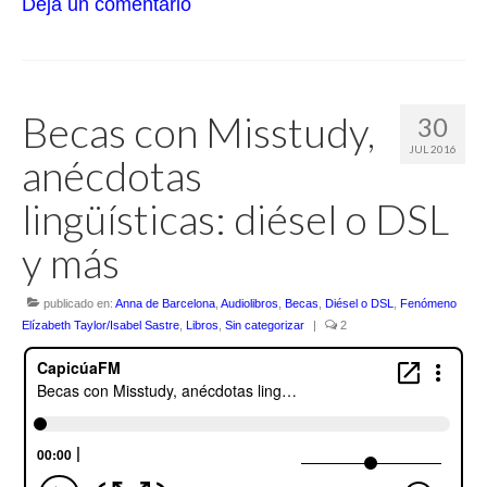
Deja un comentario
Becas con Misstudy,
30
JUL 2016
anécdotas
lingüísticas: diésel o DSL
y más
publicado en:
Anna de Barcelona
,
Audiolibros
,
Becas
,
Diésel o DSL
,
Fenómeno
Elízabeth Taylor/Isabel Sastre
,
Libros
,
Sin categorizar
|
2