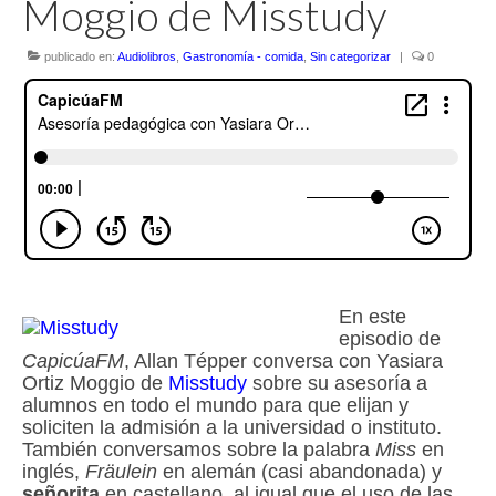
Moggio de Misstudy
publicado en:
Audiolibros
,
Gastronomía - comida
,
Sin categorizar
|
0
En este
episodio de
CapicúaFM
, Allan Tépper conversa con Yasiara
Ortiz Moggio de
Misstudy
sobre su asesoría a
alumnos en todo el mundo para que elijan y
soliciten la admisión a la universidad o instituto.
También conversamos sobre la palabra
Miss
en
inglés,
Fräulein
en alemán (casi abandonada) y
señorita
en castellano, al igual que el uso de las