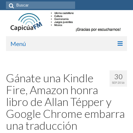
Buscar
por:
Menú
Inicio/Episodios
Kit de medios
Gánate una Kindle
30
SEP 2016
Cómo suscribirte
Fire, Amazon honra
Más de Allan Tépper
libro de Allan Tépper y
Boletines
Google Chrome embarra
Contacto (vía TecnoTur)
una traducción
Graba tu mensaje hablado