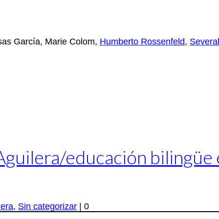
esas García, Marie Colom,
Humberto Rossenfeld
,
Several
 Aguilera/educación bilingü
lera
,
Sin categorizar
|
0