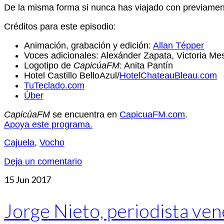
De la misma forma si nunca has viajado con previamente
Créditos para este episodio:
Animación, grabación y edición:
Allan Tépper
Voces adicionales: Alexánder Zapata, Victoria M
Logotipo de
CapicúaFM
: Anita Pantín
Hotel Castillo BelloAzul/
HotelChateauBleau.com
TuTeclado.com
Úber
CapicúaFM
se encuentra en
CapicuaFM.com
.
Apoya este programa.
Cajuela
,
Vocho
Deja un comentario
15
Jun 2017
Jorge Nieto, periodista v