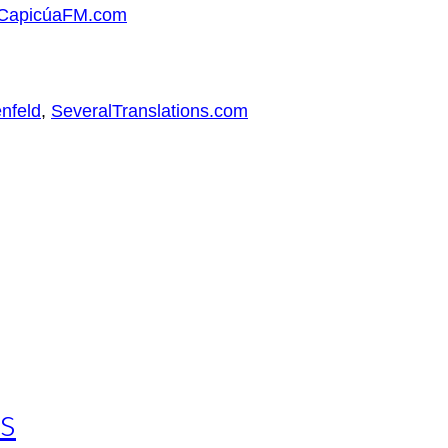
e.CapicúaFM.com
nfeld
,
SeveralTranslations.com
s