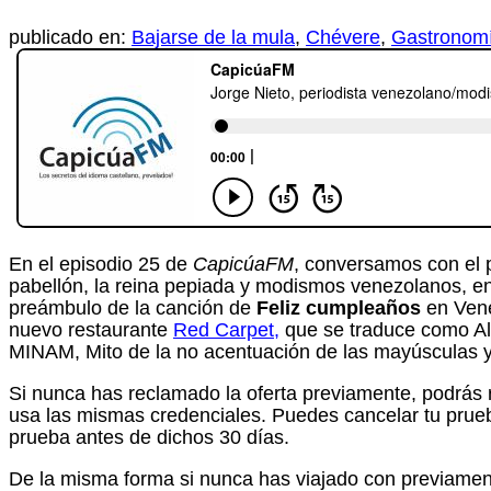
publicado en:
Bajarse de la mula
,
Chévere
,
Gastronomí
En el episodio 25 de
CapicúaFM
, conversamos con el 
pabellón, la reina pepiada y modismos venezolanos, en
preámbulo de la canción de
Feliz cumpleaños
en Vene
nuevo restaurante
Red Carpet
,
que se traduce como A
MINAM, Mito de la no acentuación de las mayúsculas y 
Si nunca has reclamado la oferta previamente, podrás re
usa las mismas credenciales. Puedes cancelar tu prueb
prueba antes de dichos 30 días.
De la misma forma si nunca has viajado con previamente