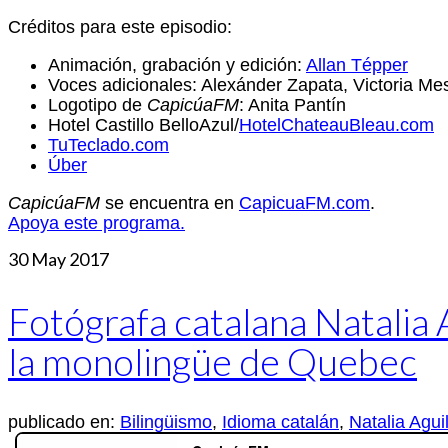
Créditos para este episodio:
Animación, grabación y edición:
Allan Tépper
Voces adicionales: Alexánder Zapata, Victoria M
Logotipo de
CapicúaFM
: Anita Pantín
Hotel Castillo BelloAzul/
HotelChateauBleau.com
TuTeclado.com
Úber
CapicúaFM
se encuentra en
CapicuaFM.com
.
Apoya este programa.
30
May 2017
Fotógrafa catalana Natalia
la monolingüe de Quebec
publicado en:
Bilingüismo
,
Idioma catalán
,
Natalia Agui