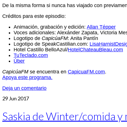
De la misma forma si nunca has viajado con previamente
Créditos para este episodio:
Animación, grabación y edición:
Allan Tépper
Voces adicionales: Alexánder Zapata, Victoria M
Logotipo de
CapicúaFM
: Anita Pantín
Logotipo de SpeakCastilian.com:
LisaHarnistDes
Hotel Castillo BelloAzul/
HotelChateauBleau.com
TuTeclado.com
Úber
CapicúaFM
se encuentra en
CapicuaFM.com
.
Apoya este programa.
Deja un comentario
29
Jun 2017
Saskia de Winter/comida y 