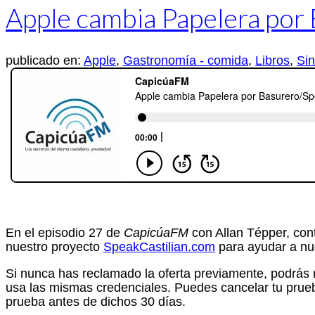
Apple cambia Papelera por
publicado en:
Apple
,
Gastronomía - comida
,
Libros
,
Sin
En el episodio 27 de
CapicúaFM
con Allan Tépper, con
nuestro proyecto
SpeakCastilian.com
para ayudar a nu
Si nunca has reclamado la oferta previamente, podrás re
usa las mismas credenciales. Puedes cancelar tu prueb
prueba antes de dichos 30 días.