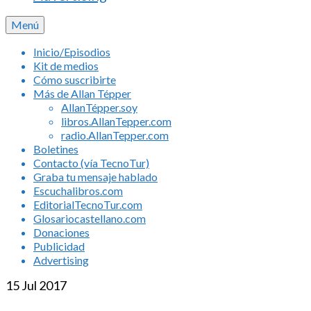
Menú
Inicio/Episodios
Kit de medios
Cómo suscribirte
Más de Allan Tépper
AllanTépper.soy
libros.AllanTepper.com
radio.AllanTepper.com
Boletines
Contacto (vía TecnoTur)
Graba tu mensaje hablado
Escuchalibros.com
EditorialTecnoTur.com
Glosariocastellano.com
Donaciones
Publicidad
Advertising
15
Jul 2017