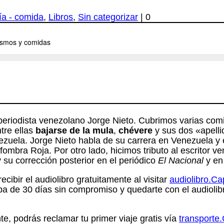
a - comida
,
Libros
,
Sin categorizar
|
0
periodista venezolano Jorge Nieto. Cubrimos varias com
tre ellas
bajarse de la mula
,
chévere
y sus dos «apelli
zuela. Jorge Nieto habla de su carrera en Venezuela y e
lfombra Roja
. Por otro lado, hicimos tributo al escritor 
su corrección posterior en el periódico
El Nacional
y en 
cibir el audiolibro gratuitamente al visitar
audiolibro.C
a de 30 días sin compromiso y quedarte con el audiolib
, podrás reclamar tu primer viaje gratis vía
transport