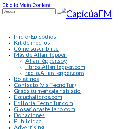
Skip to Main Content
Buscar
por:
Inicio/Episodios
Kit de medios
Cómo suscribirte
Más de Allan Tépper
AllanTépper.soy
libros.AllanTepper.com
radio.AllanTepper.com
Boletines
Contacto (vía TecnoTur)
Graba tu mensaje hablado
Escuchalibros.com
EditorialTecnoTur.com
Glosariocastellano.com
Donaciones
Publicidad
Advertising