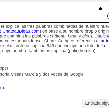
per explica las tres palabras combinadas de nuestro nue
elChateauBleau.com
) en base a su nombre propio origin
(que combina las palabras
château
,
beau
y
bleu
).
Capic
marca estadounidense, Shure. Se hace referencia al
artí
e el micrófono capicúa 545 que incluye una foto de la
, cuyo nombre también es capicúa (palindrómico).
épper
ictoria Mesas García y dos voces de Google
om
.
Entrada sig