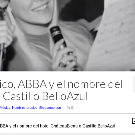
co, ABBA y el nombre del
Castillo BelloAzul
Música
,
Nombres propios
,
Sin categorizar
|
0