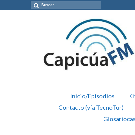
Buscar
por:
Inicio/Episodios
Ki
Contacto (vía TecnoTur)
Glosarioca