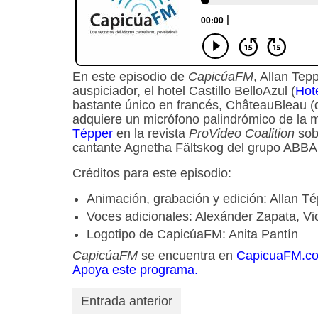
En este episodio de
CapicúaFM
, Allan Tep
auspiciador, el hotel Castillo BelloAzul (
Hot
bastante único en francés, ChâteauBleau 
adquiere un micrófono palindrómico de la 
Tépper
en la revista
ProVideo Coalition
sobr
cantante Agnetha Fältskog del grupo ABBA
Créditos para este episodio:
Animación, grabación y edición: Allan T
Voces adicionales: Alexánder Zapata, V
Logotipo de CapicúaFM: Anita Pantín
CapicúaFM
se encuentra en
CapicuaFM.c
Apoya este programa.
Entrada anterior