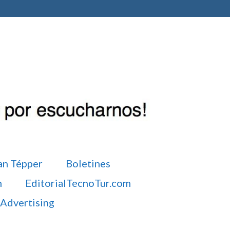
an Tépper
Boletines
m
EditorialTecnoTur.com
Advertising