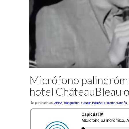
Micrófono palindrómi
hotel ChâteauBleau o 
publicado en:
ABBA
,
Bilingüismo
,
Castillo BelloAzul
,
idioma francés
,