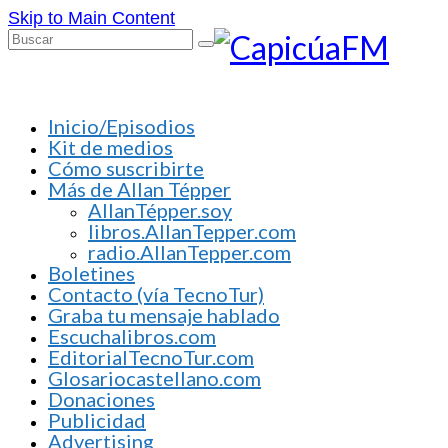
Skip to Main Content
Buscar
por:
Inicio/Episodios
Kit de medios
Cómo suscribirte
Más de Allan Tépper
AllanTépper.soy
libros.AllanTepper.com
radio.AllanTepper.com
Boletines
Contacto (vía TecnoTur)
Graba tu mensaje hablado
Escuchalibros.com
EditorialTecnoTur.com
Glosariocastellano.com
Donaciones
Publicidad
Advertising