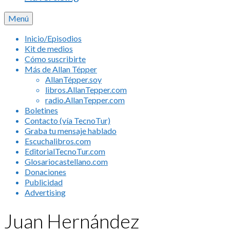
Menú
Inicio/Episodios
Kit de medios
Cómo suscribirte
Más de Allan Tépper
AllanTépper.soy
libros.AllanTepper.com
radio.AllanTepper.com
Boletines
Contacto (vía TecnoTur)
Graba tu mensaje hablado
Escuchalibros.com
EditorialTecnoTur.com
Glosariocastellano.com
Donaciones
Publicidad
Advertising
Juan Hernández