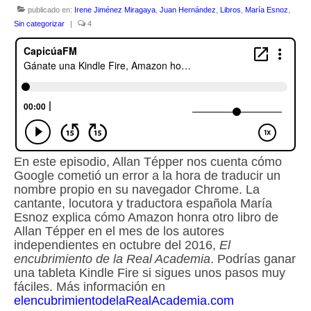
publicado en:
Irene Jiménez Miragaya
,
Juan Hernández
,
Libros
,
María Esnoz
,
Sin categorizar
|
4
Escuchalibros.com
EditorialTecnoTur.com
Glosariocastellano.com
Donaciones
Publicidad
En este episodio, Allan Tépper nos cuenta cómo
Advertising
Google cometió un error a la hora de traducir un
nombre propio en su navegador Chrome. La
cantante, locutora y traductora española María
Esnoz explica cómo Amazon honra otro libro de
Allan Tépper en el mes de los autores
independientes en octubre del 2016,
El
encubrimiento de la Real Academia
. Podrías ganar
una tableta Kindle Fire si sigues unos pasos muy
fáciles. Más información en
elencubrimientodelaRealAcademia.com