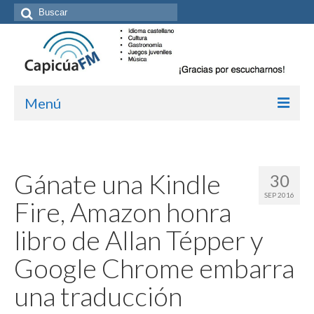
Buscar
por:
Menú
Inicio/Episodios
Kit de medios
Gánate una Kindle
30
SEP 2016
Cómo suscribirte
Fire, Amazon honra
Más de Allan Tépper
libro de Allan Tépper y
Boletines
Google Chrome embarra
Contacto (vía TecnoTur)
una traducción
Graba tu mensaje hablado