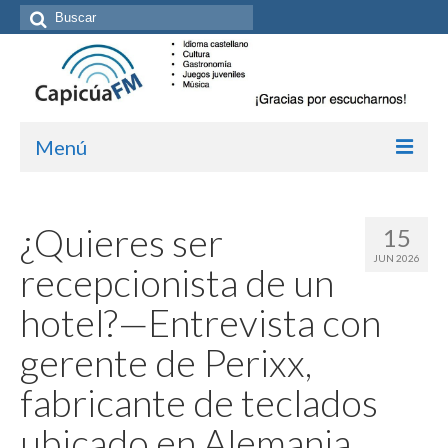
Buscar
por:
Menú
Inicio/Episodios
¿Quieres ser
15
Kit de medios
JUN 2026
recepcionista de un
Cómo suscribirte
hotel?—Entrevista con
Más de Allan Tépper
gerente de Perixx,
Boletines
fabricante de teclados
Contacto (vía TecnoTur)
ubicado en Alemania
Graba tu mensaje hablado