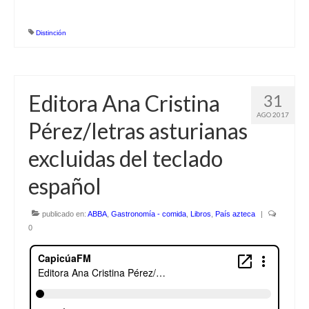
Distinción
Editora Ana Cristina
31
AGO 2017
Pérez/letras asturianas
excluidas del teclado
español
publicado en:
ABBA
,
Gastronomía - comida
,
Libros
,
País azteca
|
0