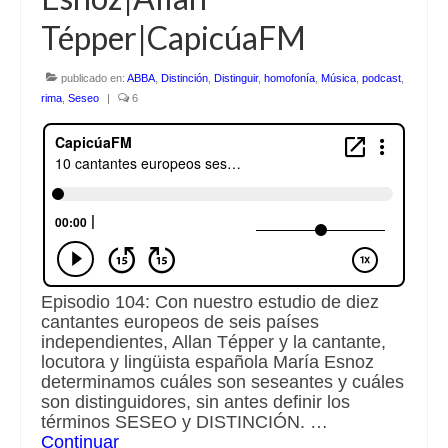
Tépper|CapicúaFM
Escuchalibros.com
EditorialTecnoTur.com
publicado en:
ABBA
,
Distinción
,
Distinguir
,
homofonía
,
Música
,
podcast
,
rima
,
Seseo
|
6
Glosariocastellano.com
Donaciones
Publicidad
Advertising
Episodio 104: Con nuestro estudio de diez
cantantes europeos de seis países
independientes, Allan Tépper y la cantante,
locutora y lingüista española María Esnoz
determinamos cuáles son seseantes y cuáles
son distinguidores, sin antes definir los
términos SESEO y DISTINCIÓN. …
Continuar