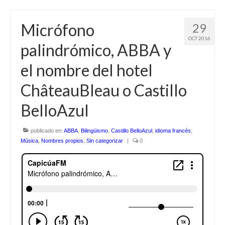
Micrófono
29
OCT 2016
palindrómico, ABBA y
el nombre del hotel
ChâteauBleau o Castillo
BelloAzul
publicado en:
ABBA
,
Bilingüismo
,
Castillo BelloAzul
,
idioma francés
,
Música
,
Nombres propios
,
Sin categorizar
|
0