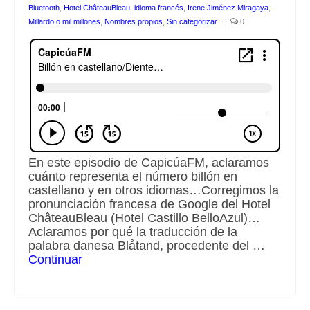
Bluetooth
,
Hotel ChâteauBleau
,
idioma francés
,
Irene Jiménez Miragaya
,
Millardo o mil millones
,
Nombres propios
,
Sin categorizar
|
0
En este episodio de CapicúaFM, aclaramos
cuánto representa el número billón en
castellano y en otros idiomas…Corregimos la
pronunciación francesa de Google del Hotel
ChâteauBleau (Hotel Castillo BelloAzul)…
Aclaramos por qué la traducción de la
palabra danesa Blåtand, procedente del …
Continuar