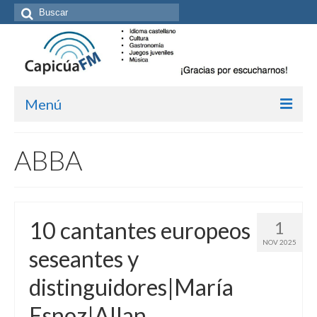
Buscar
por:
Menú
Inicio/Episodios
ABBA
Kit de medios
Cómo suscribirte
10 cantantes europeos
1
Más de Allan Tépper
NOV 2025
seseantes y
Boletines
distinguidores|María
Contacto (vía TecnoTur)
Esnoz|Allan
Graba tu mensaje hablado