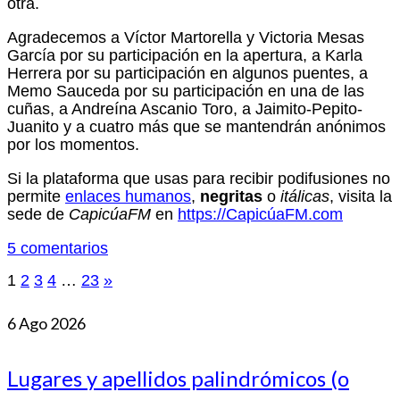
otra.
Agradecemos a Víctor Martorella y Victoria Mesas
García por su participación en la apertura, a Karla
Herrera por su participación en algunos puentes, a
Memo Sauceda por su participación en una de las
cuñas, a Andreína Ascanio Toro, a Jaimito-Pepito-
Juanito y a cuatro más que se mantendrán anónimos
por los momentos.
Si la plataforma que usas para recibir podifusiones no
permite
enlaces humanos
,
negritas
o
itálicas
, visita la
sede de
CapicúaFM
en
https://CapicúaFM.com
5 comentarios
Paginación
1
2
3
4
…
23
»
de
6
Ago 2026
entradas
Lugares y apellidos palindrómicos (o