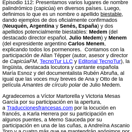
Episodio 112: Presentamos varios lugares de nombre
palindrómico (capicúa) en diversos países. Luego,
definimos lo que es un nombre o apellido
biestable
,
dando ejemplos de dos oficialmente confirmados
(
Neuquén, Argentina
y
Senés, España
) y dos
apellidos potencialmente biestables:
Medem
(del
destacado director español,
Julio Medem
) y
Menem
(del expresidente argentino
Carlos Menem
,
explicando todos los pormenores. Contamos con la
participación de Allan Tépper (autor, asesor y director
de
CapicúaFM
,
TecnoTur LLC
y
Editorial TecnoTur
), la
lingüista, destacada locutora y cantante española
María Esnoz y del documentalista Rubén Abruña, al
igual que las voces muy breves de Ana y Otto de la
película
Amantes de círculo polar
de Julio Medem.
Agradecemos a Víctor Martorella y Victoria Mesas
García por su participación en la apertura,
a
Traduccionesfrancesas.com
por la locución en
francés, a Karla Herrera por su participación en
algunos puentes, a Memo Sauceda por su
participación en una de las cuñas, a Andreína Ascanio
Toro y a cuatro más que se mantendrán anónimos por