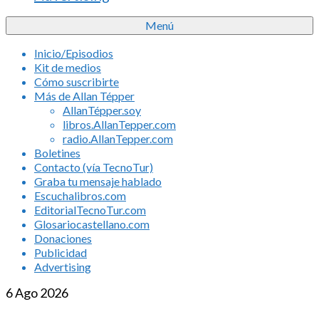
Menú
Inicio/Episodios
Kit de medios
Cómo suscribirte
Más de Allan Tépper
AllanTépper.soy
libros.AllanTepper.com
radio.AllanTepper.com
Boletines
Contacto (vía TecnoTur)
Graba tu mensaje hablado
Escuchalibros.com
EditorialTecnoTur.com
Glosariocastellano.com
Donaciones
Publicidad
Advertising
6
Ago 2026