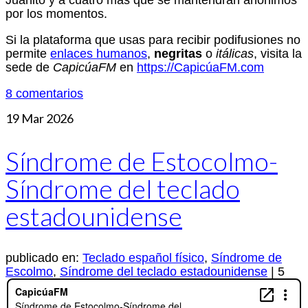
Juanito y a cuatro más que se mantendrán anónimos
por los momentos.
Si la plataforma que usas para recibir podifusiones no
permite
enlaces humanos
,
negritas
o
itálicas
, visita la
sede de
CapicúaFM
en
https://CapicúaFM.com
8 comentarios
19
Mar 2026
Síndrome de Estocolmo-
Síndrome del teclado
estadounidense
publicado en:
Teclado español físico
,
Síndrome de
Escolmo
,
Síndrome del teclado estadounidense
|
5