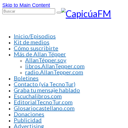
Skip to Main Content
Buscar
por:
Inicio/Episodios
Kit de medios
Cómo suscribirte
Más de Allan Tépper
AllanTépper.soy
libros.AllanTepper.com
radio.AllanTepper.com
Boletines
Contacto (vía TecnoTur)
Graba tu mensaje hablado
Escuchalibros.com
EditorialTecnoTur.com
Glosariocastellano.com
Donaciones
Publicidad
Advertising