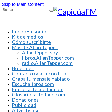
Skip to Main Content
Buscar
por:
Inicio/Episodios
Kit de medios
Cómo suscribirte
Más de Allan Tépper
AllanTépper.soy
libros.AllanTepper.com
radio.AllanTepper.com
Boletines
Contacto (vía TecnoTur)
Graba tu mensaje hablado
Escuchalibros.com
EditorialTecnoTur.com
Glosariocastellano.com
Donaciones
Publicidad
Advertising