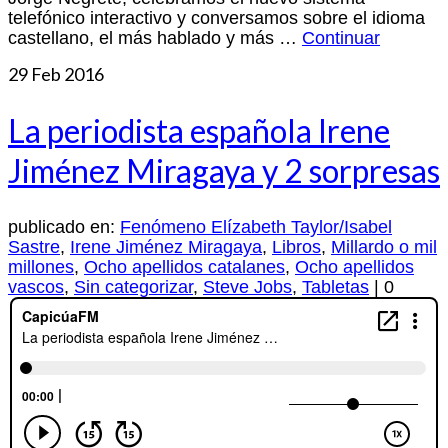
telefónico interactivo y conversamos sobre el idioma
castellano, el más hablado y más …
Continuar
29
Feb 2016
La periodista española Irene
Jiménez Miragaya y 2 sorpresas
publicado en:
Fenómeno Elízabeth Taylor/Isabel
Sastre
,
Irene Jiménez Miragaya
,
Libros
,
Millardo o mil
millones
,
Ocho apellidos catalanes
,
Ocho apellidos
vascos
,
Sin categorizar
,
Steve Jobs
,
Tabletas
|
0