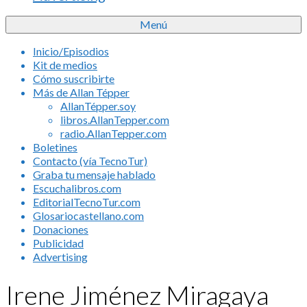
Menú
Inicio/Episodios
Kit de medios
Cómo suscribirte
Más de Allan Tépper
AllanTépper.soy
libros.AllanTepper.com
radio.AllanTepper.com
Boletines
Contacto (vía TecnoTur)
Graba tu mensaje hablado
Escuchalibros.com
EditorialTecnoTur.com
Glosariocastellano.com
Donaciones
Publicidad
Advertising
Irene Jiménez Miragaya