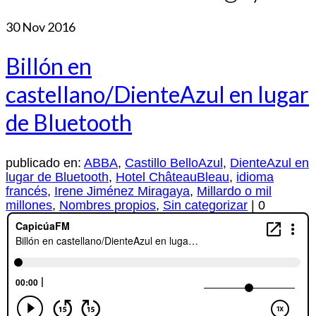
30
Nov 2016
Billón en
castellano/DienteAzul en lugar
de Bluetooth
publicado en:
ABBA
,
Castillo BelloAzul
,
DienteAzul en
lugar de Bluetooth
,
Hotel ChâteauBleau
,
idioma
francés
,
Irene Jiménez Miragaya
,
Millardo o mil
millones
,
Nombres propios
,
Sin categorizar
|
0