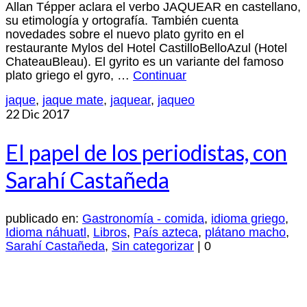
Allan Tépper aclara el verbo JAQUEAR en castellano,
su etimología y ortografía. También cuenta
novedades sobre el nuevo plato gyrito en el
restaurante Mylos del Hotel CastilloBelloAzul (Hotel
ChateauBleau). El gyrito es un variante del famoso
plato griego el gyro, …
Continuar
jaque
,
jaque mate
,
jaquear
,
jaqueo
22
Dic 2017
El papel de los periodistas, con
Sarahí Castañeda
publicado en:
Gastronomía - comida
,
idioma griego
,
Idioma náhuatl
,
Libros
,
País azteca
,
plátano macho
,
Sarahí Castañeda
,
Sin categorizar
|
0