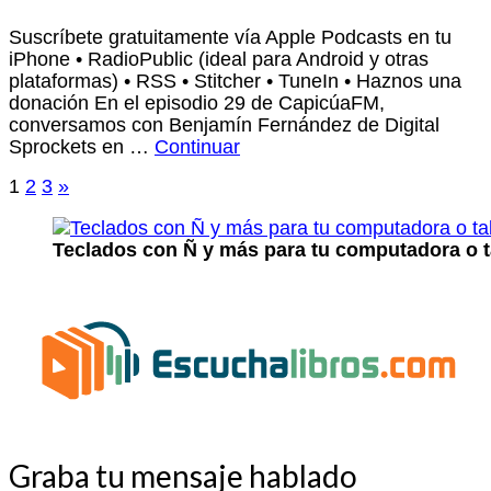
Suscríbete gratuitamente vía Apple Podcasts en tu
iPhone • RadioPublic (ideal para Android y otras
plataformas) • RSS • Stitcher • TuneIn • Haznos una
donación En el episodio 29 de CapicúaFM,
conversamos con Benjamín Fernández de Digital
Sprockets en …
Continuar
Paginación
1
2
3
»
de
Teclados con Ñ y más para tu computadora o t
entradas
Graba tu mensaje hablado