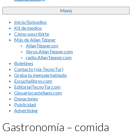
Menú
Inicio/Episodios
Kit de medios
Cómo suscribirte
Más de Allan Tépper
AllanTépper.soy
libros.AllanTepper.com
radio.AllanTepper.com
Boletines
Contacto (vía TecnoTur)
Graba tu mensaje hablado
Escuchalibros.com
EditorialTecnoTur.com
Glosariocastellano.com
Donaciones
Publicidad
Advertising
Gastronomía – comida