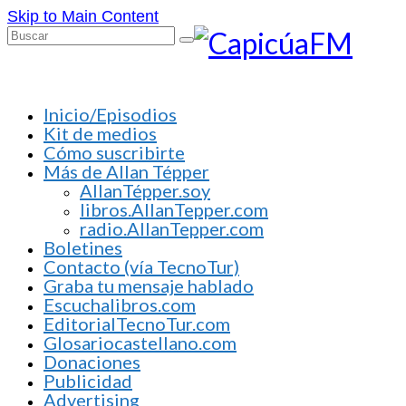
Skip to Main Content
Buscar
por:
Inicio/Episodios
Kit de medios
Cómo suscribirte
Más de Allan Tépper
AllanTépper.soy
libros.AllanTepper.com
radio.AllanTepper.com
Boletines
Contacto (vía TecnoTur)
Graba tu mensaje hablado
Escuchalibros.com
EditorialTecnoTur.com
Glosariocastellano.com
Donaciones
Publicidad
Advertising