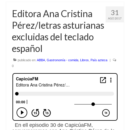
Editora Ana Cristina
31
AGO 2017
Pérez/letras asturianas
excluidas del teclado
español
publicado en:
ABBA
,
Gastronomía - comida
,
Libros
,
País azteca
|
0
En ell episodio 30 de CapicúaFM,