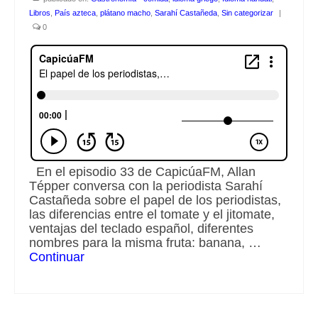
Libros
,
País azteca
,
plátano macho
,
Sarahí Castañeda
,
Sin categorizar
|
Escuchalibros.com
0
EditorialTecnoTur.com
Glosariocastellano.com
Donaciones
Publicidad
En el episodio 33 de CapicúaFM, Allan
Advertising
Tépper conversa con la periodista Sarahí
Castañeda sobre el papel de los periodistas,
las diferencias entre el tomate y el jitomate,
ventajas del teclado español, diferentes
nombres para la misma fruta: banana, …
Continuar