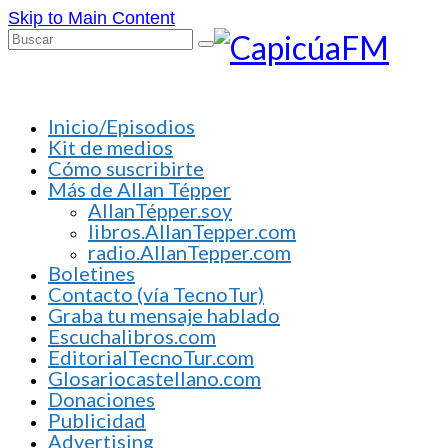
Skip to Main Content
Buscar
por:
Inicio/Episodios
Kit de medios
Cómo suscribirte
Más de Allan Tépper
AllanTépper.soy
libros.AllanTepper.com
radio.AllanTepper.com
Boletines
Contacto (vía TecnoTur)
Graba tu mensaje hablado
Escuchalibros.com
EditorialTecnoTur.com
Glosariocastellano.com
Donaciones
Publicidad
Advertising