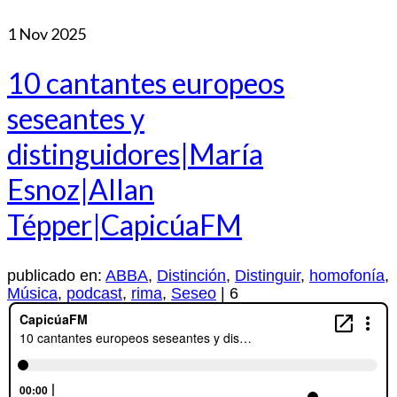
1
Nov 2025
10 cantantes europeos
seseantes y
distinguidores|María
Esnoz|Allan
Tépper|CapicúaFM
publicado en:
ABBA
,
Distinción
,
Distinguir
,
homofonía
,
Música
,
podcast
,
rima
,
Seseo
|
6