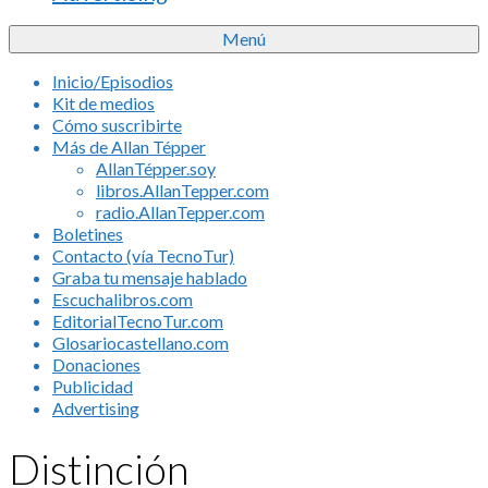
Menú
Inicio/Episodios
Kit de medios
Cómo suscribirte
Más de Allan Tépper
AllanTépper.soy
libros.AllanTepper.com
radio.AllanTepper.com
Boletines
Contacto (vía TecnoTur)
Graba tu mensaje hablado
Escuchalibros.com
EditorialTecnoTur.com
Glosariocastellano.com
Donaciones
Publicidad
Advertising
Distinción