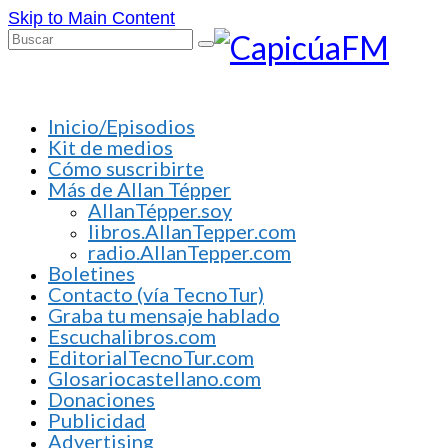
Skip to Main Content
Buscar
por:
Inicio/Episodios
Kit de medios
Cómo suscribirte
Más de Allan Tépper
AllanTépper.soy
libros.AllanTepper.com
radio.AllanTepper.com
Boletines
Contacto (vía TecnoTur)
Graba tu mensaje hablado
Escuchalibros.com
EditorialTecnoTur.com
Glosariocastellano.com
Donaciones
Publicidad
Advertising