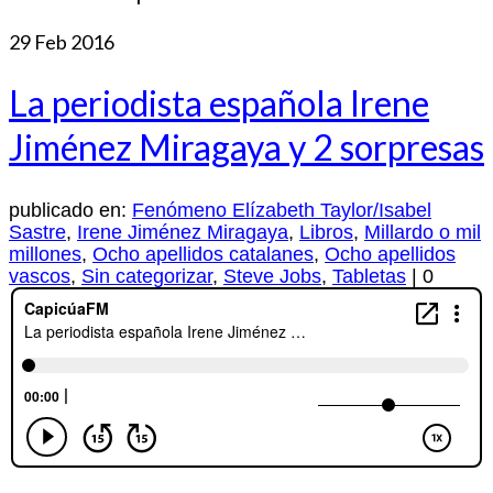
29
Feb 2016
La periodista española Irene
Jiménez Miragaya y 2 sorpresas
publicado en:
Fenómeno Elízabeth Taylor/Isabel
Sastre
,
Irene Jiménez Miragaya
,
Libros
,
Millardo o mil
millones
,
Ocho apellidos catalanes
,
Ocho apellidos
vascos
,
Sin categorizar
,
Steve Jobs
,
Tabletas
|
0