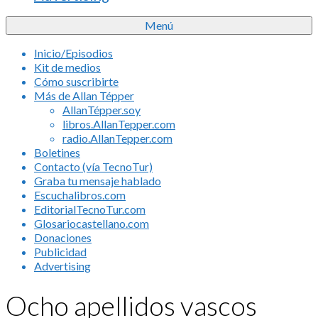
Menú
Inicio/Episodios
Kit de medios
Cómo suscribirte
Más de Allan Tépper
AllanTépper.soy
libros.AllanTepper.com
radio.AllanTepper.com
Boletines
Contacto (vía TecnoTur)
Graba tu mensaje hablado
Escuchalibros.com
EditorialTecnoTur.com
Glosariocastellano.com
Donaciones
Publicidad
Advertising
Ocho apellidos vascos