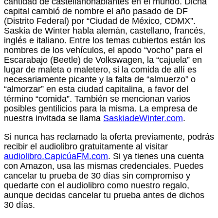
cantidad de castellanohablantes en el mundo. Dicha
capital cambió de nombre el año pasado de DF
(Distrito Federal) por “Ciudad de México, CDMX”.
Saskia de Winter habla alemán, castellano, francés,
inglés e italiano. Entre los temas cubiertos están los
nombres de los vehículos, el apodo “vocho” para el
Escarabajo (Beetle) de Volkswagen, la “cajuela” en
lugar de maleta o maletero, si la comida de allí es
necesariamente picante y la falta de “almuerzo” o
“almorzar” en esta ciudad capitalina, a favor del
término “comida”. También se mencionan varios
posibles gentilicios para la misma. La empresa de
nuestra invitada se llama
SaskiadeWinter.com
.
Si nunca has reclamado la oferta previamente, podrás
recibir el audiolibro gratuitamente al visitar
audiolibro.CapicúaFM.com
. Si ya tienes una cuenta
con Amazon, usa las mismas credenciales. Puedes
cancelar tu prueba de 30 días sin compromiso y
quedarte con el audiolibro como nuestro regalo,
aunque decidas cancelar tu prueba antes de dichos
30 días.