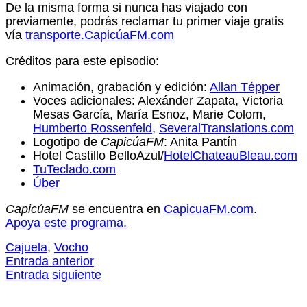
De la misma forma si nunca has viajado con
previamente, podrás reclamar tu primer viaje gratis
vía
transporte.CapicúaFM.com
Créditos para este episodio:
Animación, grabación y edición:
Allan Tépper
Voces adicionales: Alexánder Zapata, Victoria
Mesas García, María Esnoz, Marie Colom,
Humberto Rossenfeld
,
SeveralTranslations.com
Logotipo de
CapicúaFM
: Anita Pantín
Hotel Castillo BelloAzul/
HotelChateauBleau.com
TuTeclado.com
Úber
CapicúaFM
se encuentra en
CapicuaFM.com
.
Apoya este programa.
Cajuela
,
Vocho
Entrada anterior
Entrada siguiente