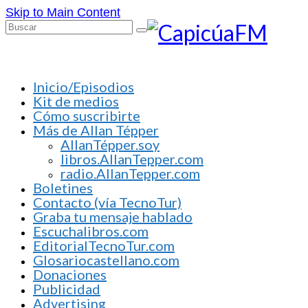
Skip to Main Content
Buscar
por:
Inicio/Episodios
Kit de medios
Cómo suscribirte
Más de Allan Tépper
AllanTépper.soy
libros.AllanTepper.com
radio.AllanTepper.com
Boletines
Contacto (vía TecnoTur)
Graba tu mensaje hablado
Escuchalibros.com
EditorialTecnoTur.com
Glosariocastellano.com
Donaciones
Publicidad
Advertising