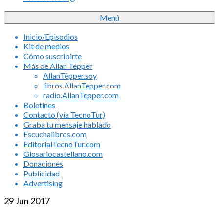
Menú
Inicio/Episodios
Kit de medios
Cómo suscribirte
Más de Allan Tépper
AllanTépper.soy
libros.AllanTepper.com
radio.AllanTepper.com
Boletines
Contacto (vía TecnoTur)
Graba tu mensaje hablado
Escuchalibros.com
EditorialTecnoTur.com
Glosariocastellano.com
Donaciones
Publicidad
Advertising
29
Jun 2017