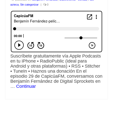
azteca
,
Sin categorizar
|
0
Escuchalibros.com
EditorialTecnoTur.com
Glosariocastellano.com
Donaciones
Publicidad
Suscríbete gratuitamente vía Apple Podcasts
en tu iPhone • RadioPublic (ideal para
Advertising
Android y otras plataformas) • RSS • Stitcher
• TuneIn • Haznos una donación En el
episodio 29 de CapicúaFM, conversamos con
Benjamín Fernández de Digital Sprockets en
…
Continuar