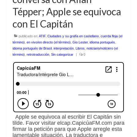
Tépper; Apple se equivoca
Escuchalibros.com
con El Capitán
EditorialTecnoTur.com
publicado en:
ATIF
,
Ciudades y su grafía en castellano
,
cuerda floja (el
Glosariocastellano.com
término)
,
en vivo/en directo (el término)
,
Gio Lester
,
idioma portugués
,
idioma portugués de Brasil
,
interpretación
,
Libros
,
noticiario/noticiero (el
Donaciones
término)
,
retrotraducción
,
Sin categorizar
|
0
Publicidad
Advertising
Apple se equivoca al escribir El Capitán sin
tilde. Favor visitar elcap.CapicúaFM.com para
firmar la petición para que Apple arregle esta
lamentable situación. La traductora e