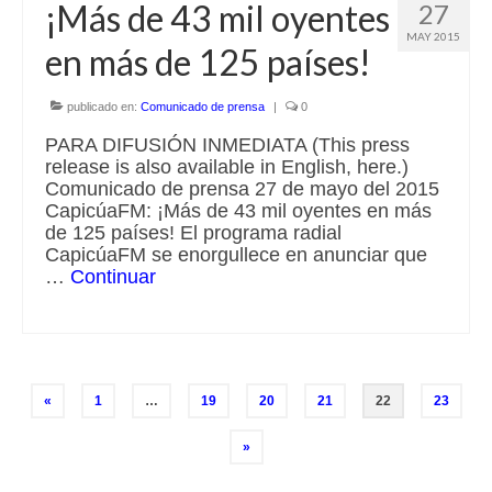
¡Más de 43 mil oyentes
27
MAY 2015
en más de 125 países!
publicado en:
Comunicado de prensa
|
0
PARA DIFUSIÓN INMEDIATA (This press
release is also available in English, here.)
Comunicado de prensa 27 de mayo del 2015
CapicúaFM: ¡Más de 43 mil oyentes en más
de 125 países! El programa radial
CapicúaFM se enorgullece en anunciar que
…
Continuar
Paginación
«
1
…
19
20
21
22
23
de
»
entradas