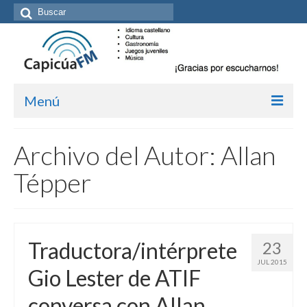
Buscar
por:
Menú
Inicio/Episodios
Archivo del Autor: Allan
Kit de medios
Tépper
Cómo suscribirte
Más de Allan Tépper
Traductora/intérprete
23
Boletines
JUL 2015
Gio Lester de ATIF
Contacto (vía TecnoTur)
conversa con Allan
Graba tu mensaje hablado