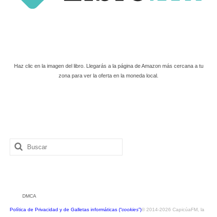
Haz clic en la imagen del libro. Llegarás a la página de Amazon más cercana a tu
zona para ver la oferta en la moneda local.
Buscar
por:
DMCA
Política de Privacidad y de Galletas informáticas (“
cookies
”)
© 2014-2026 CapicúaFM, la