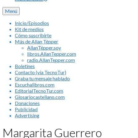
Menú
Inicio/Episodios
Kit de medios
Cómo suscribirte
Más de Allan Tépper
AllanTépper.soy
libros.AllanTepper.com
radio.AllanTepper.com
Boletines
Contacto (vía TecnoTur)
Graba tu mensaje hablado
Escuchalibros.com
EditorialTecnoTur.com
Glosariocastellano.com
Donaciones
Publicidad
Advertising
Margarita Guerrero