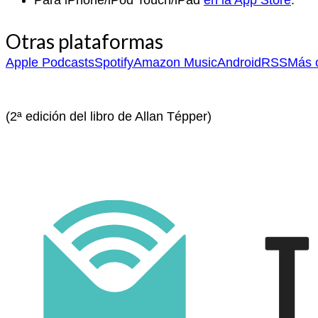
Para iPhone/iPod Touch/iPad
en la App Store
.
Otras plataformas
Apple Podcasts
Spotify
Amazon Music
Android
RSS
Más o
(2ª edición del libro de Allan Tépper)