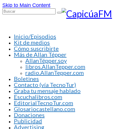
Skip to Main Content
Buscar
por:
Inicio/Episodios
Kit de medios
Cómo suscribirte
Más de Allan Tépper
AllanTépper.soy
libros.AllanTepper.com
radio.AllanTepper.com
Boletines
Contacto (vía TecnoTur)
Graba tu mensaje hablado
Escuchalibros.com
EditorialTecnoTur.com
Glosariocastellano.com
Donaciones
Publicidad
Advertising