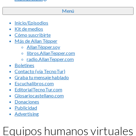
Menú
Inicio/Episodios
Kit de medios
Cómo suscribirte
Más de Allan Tépper
AllanTépper.soy
libros.AllanTepper.com
radio.AllanTepper.com
Boletines
Contacto (vía TecnoTur)
Graba tu mensaje hablado
Escuchalibros.com
EditorialTecnoTur.com
Glosariocastellano.com
Donaciones
Publicidad
Advertising
Equipos humanos virtuales