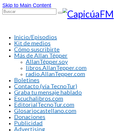
Skip to Main Content
Buscar
por:
Inicio/Episodios
Kit de medios
Cómo suscribirte
Más de Allan Tépper
AllanTépper.soy
libros.AllanTepper.com
radio.AllanTepper.com
Boletines
Contacto (vía TecnoTur)
Graba tu mensaje hablado
Escuchalibros.com
EditorialTecnoTur.com
Glosariocastellano.com
Donaciones
Publicidad
Advertising