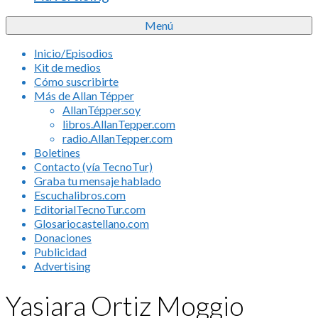
Menú
Inicio/Episodios
Kit de medios
Cómo suscribirte
Más de Allan Tépper
AllanTépper.soy
libros.AllanTepper.com
radio.AllanTepper.com
Boletines
Contacto (vía TecnoTur)
Graba tu mensaje hablado
Escuchalibros.com
EditorialTecnoTur.com
Glosariocastellano.com
Donaciones
Publicidad
Advertising
Yasiara Ortiz Moggio