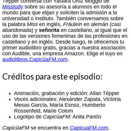
Tépper conversa con Yasiara Ortiz Moggio de
Misstudy
sobre su asesoría a alumnos en todo el
mundo para que elijan y soliciten la admisión a la
universidad o instituto. También conversamos sobre
la palabra
Miss
en inglés,
Fräulein
en alemán (casi
abandonada) y
señorita
en castellano, al igual que el
uso de las versiones femeninas de las profesiones en
castellano y en inglés. Desde luego, te ofrecemos tu
primer audiolibro gratis, gracias a nuestra asociación
con Audible, una empresa Amazon. Elige el tuyo en
audiolibros.CapicúaFM.com
.
Créditos para este episodio:
Animación, grabación y edición: Allan Tépper
Voces adicionales: Alexánder Zapata, Victoria
Mesas García, María Esnoz, Humberto
Rossenfeld, Marie Colom
Logotipo de
CapicúaFM
: Anita Pantín
CapicúaFM
se encuentra en
CapicuaFM.com
.