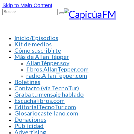
Skip to Main Content
Buscar
por:
Inicio/Episodios
Kit de medios
Cómo suscribirte
Más de Allan Tépper
AllanTépper.soy
libros.AllanTepper.com
radio.AllanTepper.com
Boletines
Contacto (vía TecnoTur)
Graba tu mensaje hablado
Escuchalibros.com
EditorialTecnoTur.com
Glosariocastellano.com
Donaciones
Publicidad
Advertising