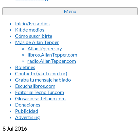
Menú
Inicio/Episodios
Kit de medios
Cómo suscribirte
Más de Allan Tépper
AllanTépper.soy
libros.AllanTepper.com
radio.AllanTepper.com
Boletines
Contacto (vía TecnoTur)
Graba tu mensaje hablado
Escuchalibros.com
EditorialTecnoTur.com
Glosariocastellano.com
Donaciones
Publicidad
Advertising
8
Jul 2016