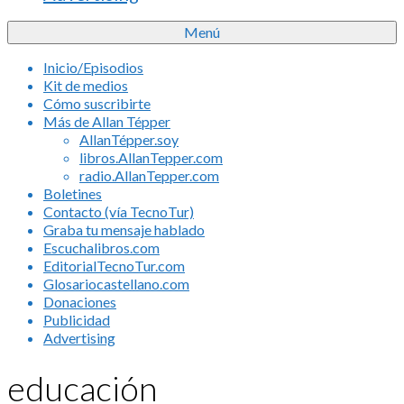
Menú
Inicio/Episodios
Kit de medios
Cómo suscribirte
Más de Allan Tépper
AllanTépper.soy
libros.AllanTepper.com
radio.AllanTepper.com
Boletines
Contacto (vía TecnoTur)
Graba tu mensaje hablado
Escuchalibros.com
EditorialTecnoTur.com
Glosariocastellano.com
Donaciones
Publicidad
Advertising
educación