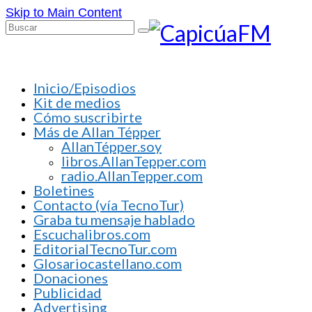
Skip to Main Content
Buscar
por:
Inicio/Episodios
Kit de medios
Cómo suscribirte
Más de Allan Tépper
AllanTépper.soy
libros.AllanTepper.com
radio.AllanTepper.com
Boletines
Contacto (vía TecnoTur)
Graba tu mensaje hablado
Escuchalibros.com
EditorialTecnoTur.com
Glosariocastellano.com
Donaciones
Publicidad
Advertising