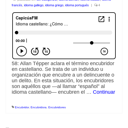
francés
,
idioma gallego
,
idioma griego
,
idioma portugués
|
4
Escuchalibros.com
EditorialTecnoTur.com
Glosariocastellano.com
Donaciones
Publicidad
58: Allan Tépper aclara el término encubridor
en castellano. Se trata de un individuo u
Advertising
organización que encubre a un delincuente o
un delito. En esta situación, los encubridores
son aquéllos que —al llamar “español” al
idioma castellano— encubren el …
Continuar
Encubridor
,
Encubridora
,
Encubridores