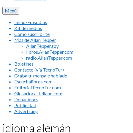
Menú
Inicio/Episodios
Kit de medios
Cómo suscribirte
Más de Allan Tépper
AllanTépper.soy
libros.AllanTepper.com
radio.AllanTepper.com
Boletines
Contacto (vía TecnoTur)
Graba tu mensaje hablado
Escuchalibros.com
EditorialTecnoTur.com
Glosariocastellano.com
Donaciones
Publicidad
Advertising
idioma alemán