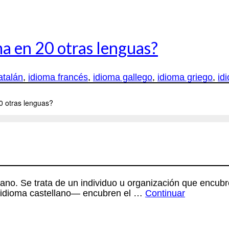
ma en 20 otras lenguas?
atalán
,
idioma francés
,
idioma gallego
,
idioma griego
,
id
lano. Se trata de un individuo u organización que encubre
l idioma castellano— encubren el …
Continuar