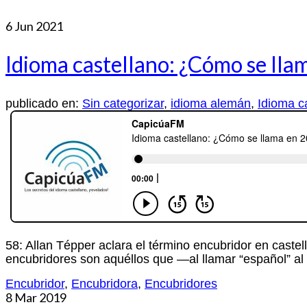
6
Jun 2021
Idioma castellano: ¿Cómo se lla
publicado en:
Sin categorizar
,
idioma alemán
,
Idioma c
58: Allan Tépper aclara el término encubridor en castel
encubridores son aquéllos que —al llamar “español” a
Encubridor
,
Encubridora
,
Encubridores
8
Mar 2019