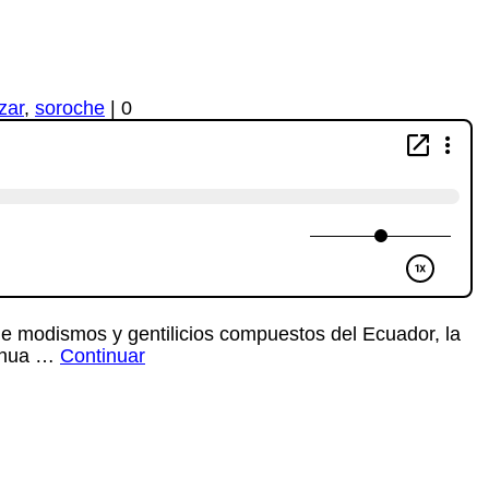
zar
,
soroche
|
0
de modismos y gentilicios compuestos del Ecuador, la
echua …
Continuar