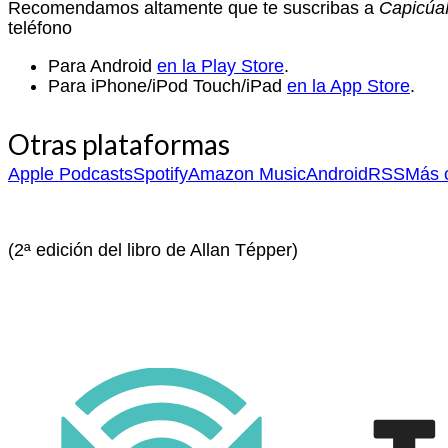
Recomendamos altamente que te suscribas a
Capicú
teléfono
Para Android
en la Play Store
.
Para iPhone/iPod Touch/iPad
en la App Store
.
Otras plataformas
Apple Podcasts
Spotify
Amazon Music
Android
RSS
Más o
(2ª edición del libro de Allan Tépper)