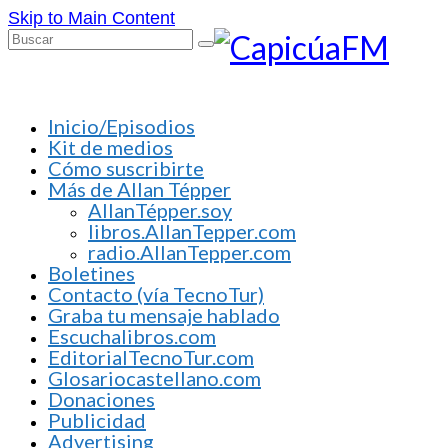
Skip to Main Content
Buscar
por:
Inicio/Episodios
Kit de medios
Cómo suscribirte
Más de Allan Tépper
AllanTépper.soy
libros.AllanTepper.com
radio.AllanTepper.com
Boletines
Contacto (vía TecnoTur)
Graba tu mensaje hablado
Escuchalibros.com
EditorialTecnoTur.com
Glosariocastellano.com
Donaciones
Publicidad
Advertising