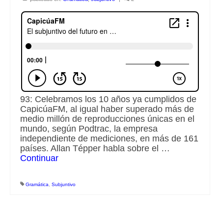
Escuchalibros.com
EditorialTecnoTur.com
Glosariocastellano.com
Donaciones
93: Celebramos los 10 años ya cumplidos de
Publicidad
CapicúaFM, al igual haber superado más de
medio millón de reproducciones únicas en el
Advertising
mundo, según Podtrac, la empresa
independiente de mediciones, en más de 161
países. Allan Tépper habla sobre el …
Continuar
Gramática
,
Subjuntivo