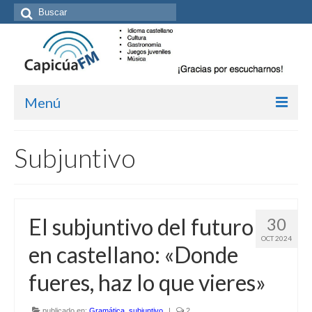
Buscar
por:
Menú
Inicio/Episodios
Subjuntivo
Kit de medios
Cómo suscribirte
El subjuntivo del futuro
30
Más de Allan Tépper
OCT 2024
en castellano: «Donde
Boletines
fueres, haz lo que vieres»
Contacto (vía TecnoTur)
Graba tu mensaje hablado
publicado en:
Gramática
,
subjuntivo
|
2