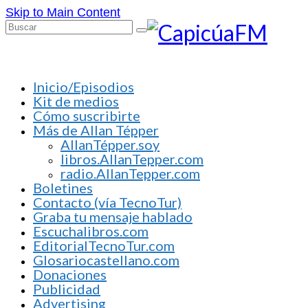
Skip to Main Content
Buscar
por:
Inicio/Episodios
Kit de medios
Cómo suscribirte
Más de Allan Tépper
AllanTépper.soy
libros.AllanTepper.com
radio.AllanTepper.com
Boletines
Contacto (vía TecnoTur)
Graba tu mensaje hablado
Escuchalibros.com
EditorialTecnoTur.com
Glosariocastellano.com
Donaciones
Publicidad
Advertising