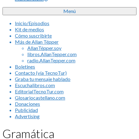
Menú
Inicio/Episodios
Kit de medios
Cómo suscribirte
Más de Allan Tépper
AllanTépper.soy
libros.AllanTepper.com
radio.AllanTepper.com
Boletines
Contacto (vía TecnoTur)
Graba tu mensaje hablado
Escuchalibros.com
EditorialTecnoTur.com
Glosariocastellano.com
Donaciones
Publicidad
Advertising
Gramática