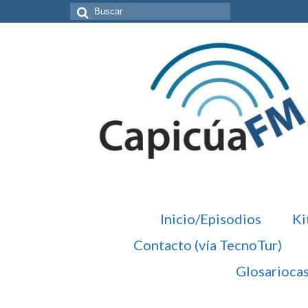
Buscar
por:
Inicio/Episodios
Ki
Contacto (vía TecnoTur)
Glosarioca