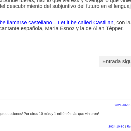
«Donde fueres, haz lo que vieres» y «Venga lo que vinie
l descubrimiento del subjuntivo del futuro en el lengua
e llamarse castellano – Let it be called Castilian
, con la
 cantante española, María Esnoz y la de Allan Tépper.
Entrada sig
2024-10-30
eproducciones! Por otros 10 más y 1 millón 0 más que vinieren!
2024-10-30
|
Re