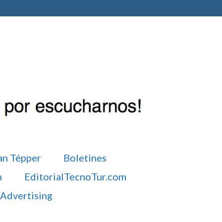
an Tépper
Boletines
m
EditorialTecnoTur.com
Advertising