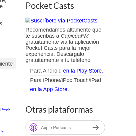
re,
Pocket Casts
je
s
Recomendamos altamente que
te suscribas a
CapicúaFM
gratuitamente via la aplicación
Pocket Casts para la mejor
experiencia. Descárgalo
gratuitamente a tu teléfono
uiente
Para Android
en la Play Store
.
Para iPhone/iPod Touch/iPad
en la App Store
.
Otras plataformas
|
Reply
Apple Podcasts
ply