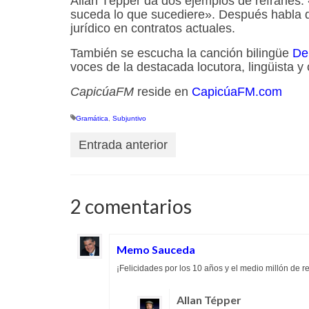
Allan Tépper da dos ejemplos de refranes: 
suceda lo que sucediere». Después habla de
jurídico en contratos actuales.
También se escucha la canción bilingüe
Deb
voces de la destacada locutora, lingüista y
CapicúaFM
reside en
CapicúaFM.com
Gramática
,
Subjuntivo
Entrada anterior
2 comentarios
Memo Sauceda
¡Felicidades por los 10 años y el medio millón de r
Allan Tépper