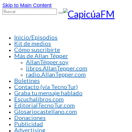
Skip to Main Content
Buscar
por:
Inicio/Episodios
Kit de medios
Cómo suscribirte
Más de Allan Tépper
AllanTépper.soy
libros.AllanTepper.com
radio.AllanTepper.com
Boletines
Contacto (vía TecnoTur)
Graba tu mensaje hablado
Escuchalibros.com
EditorialTecnoTur.com
Glosariocastellano.com
Donaciones
Publicidad
Advertising