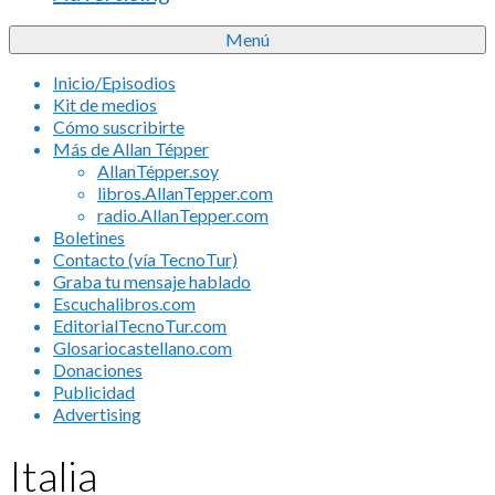
Menú
Inicio/Episodios
Kit de medios
Cómo suscribirte
Más de Allan Tépper
AllanTépper.soy
libros.AllanTepper.com
radio.AllanTepper.com
Boletines
Contacto (vía TecnoTur)
Graba tu mensaje hablado
Escuchalibros.com
EditorialTecnoTur.com
Glosariocastellano.com
Donaciones
Publicidad
Advertising
Italia