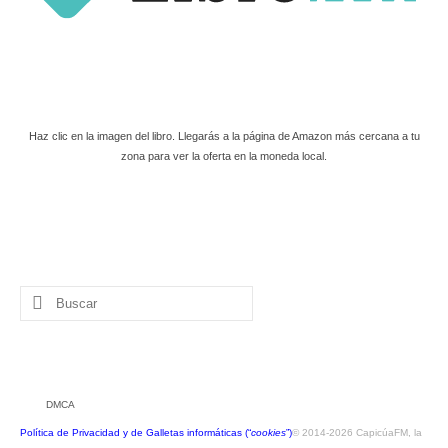
Haz clic en la imagen del libro. Llegarás a la página de Amazon más cercana a tu
zona para ver la oferta en la moneda local.
Buscar
por:
DMCA
Política de Privacidad y de Galletas informáticas (“
cookies
”)
© 2014-2026 CapicúaFM, la