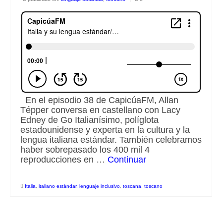
Escuchalibros.com
EditorialTecnoTur.com
Glosariocastellano.com
Donaciones
En el episodio 38 de CapicúaFM, Allan
Publicidad
Tépper conversa en castellano con Lacy
Edney de Go Italianísimo, políglota
Advertising
estadounidense y experta en la cultura y la
lengua italiana estándar. También celebramos
haber sobrepasado los 400 mil 4
reproducciones en …
Continuar
Italia
,
italiano estándar
,
lenguaje inclusivo
,
toscana
,
toscano