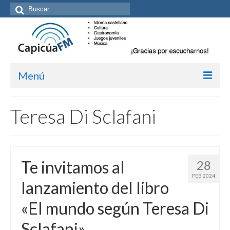
Buscar
por:
Menú
Inicio/Episodios
Teresa Di Sclafani
Kit de medios
Cómo suscribirte
Te invitamos al
28
Más de Allan Tépper
FEB 2024
lanzamiento del libro
Boletines
«El mundo según Teresa Di
Contacto (vía TecnoTur)
Sclafani»
Graba tu mensaje hablado