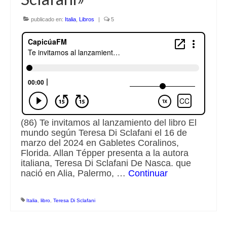
Escuchalibros.com
publicado en:
Italia
,
Libros
|
5
EditorialTecnoTur.com
Glosariocastellano.com
Donaciones
Publicidad
(86) Te invitamos al lanzamiento del libro El
Advertising
mundo según Teresa Di Sclafani el 16 de
marzo del 2024 en Gabletes Coralinos,
Florida. Allan Tépper presenta a la autora
italiana, Teresa Di Sclafani De Nasca. que
nació en Alia, Palermo, …
Continuar
Italia
,
libro
,
Teresa Di Sclafani