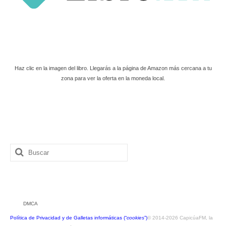
Haz clic en la imagen del libro. Llegarás a la página de Amazon más cercana a tu
zona para ver la oferta en la moneda local.
Buscar
por:
DMCA
Política de Privacidad y de Galletas informáticas (“
cookies
”)
© 2014-2026 CapicúaFM, la