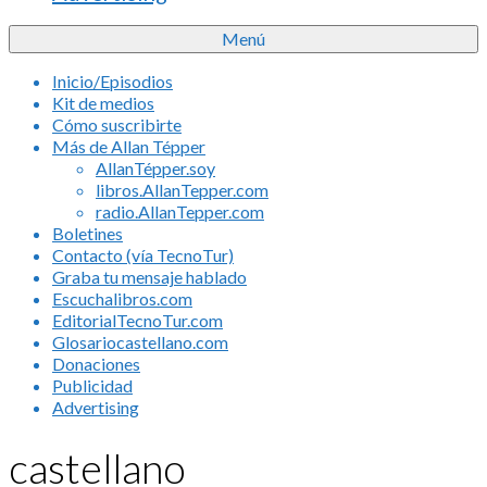
Menú
Inicio/Episodios
Kit de medios
Cómo suscribirte
Más de Allan Tépper
AllanTépper.soy
libros.AllanTepper.com
radio.AllanTepper.com
Boletines
Contacto (vía TecnoTur)
Graba tu mensaje hablado
Escuchalibros.com
EditorialTecnoTur.com
Glosariocastellano.com
Donaciones
Publicidad
Advertising
castellano