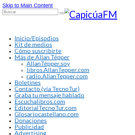
Skip to Main Content
Buscar
por:
Inicio/Episodios
Kit de medios
Cómo suscribirte
Más de Allan Tépper
AllanTépper.soy
libros.AllanTepper.com
radio.AllanTepper.com
Boletines
Contacto (vía TecnoTur)
Graba tu mensaje hablado
Escuchalibros.com
EditorialTecnoTur.com
Glosariocastellano.com
Donaciones
Publicidad
Advertising