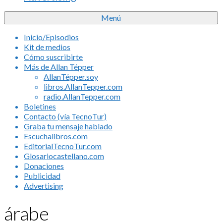
Menú
Inicio/Episodios
Kit de medios
Cómo suscribirte
Más de Allan Tépper
AllanTépper.soy
libros.AllanTepper.com
radio.AllanTepper.com
Boletines
Contacto (vía TecnoTur)
Graba tu mensaje hablado
Escuchalibros.com
EditorialTecnoTur.com
Glosariocastellano.com
Donaciones
Publicidad
Advertising
árabe