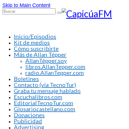
Skip to Main Content
Buscar
por:
Inicio/Episodios
Kit de medios
Cómo suscribirte
Más de Allan Tépper
AllanTépper.soy
libros.AllanTepper.com
radio.AllanTepper.com
Boletines
Contacto (vía TecnoTur)
Graba tu mensaje hablado
Escuchalibros.com
EditorialTecnoTur.com
Glosariocastellano.com
Donaciones
Publicidad
Advertising