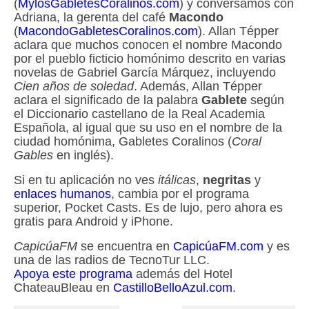
(
MylosGabletesCoralinos.com
) y conversamos con
Adriana, la gerenta del café
Macondo
(
MacondoGabletesCoralinos.com
). Allan Tépper
aclara que muchos conocen el nombre Macondo
por el pueblo ficticio homónimo descrito en varias
novelas de Gabriel García Márquez, incluyendo
Cien años de soledad
. Además, Allan Tépper
aclara el significado de la palabra
Gablete
según
el Diccionario castellano de la Real Academia
Española, al igual que su uso en el nombre de la
ciudad homónima, Gabletes Coralinos (
Coral
Gables
en inglés).
Si en tu aplicación no ves
itálicas
,
negritas
y
enlaces humanos
, cambia por el programa
superior, Pocket Casts. Es de lujo, pero ahora es
gratis para Android y iPhone.
CapicúaFM
se encuentra en
CapicúaFM.com
y es
una de las radios de TecnoTur LLC.
Apoya este programa
además del Hotel
ChateauBleau en
CastilloBelloAzul.com
.