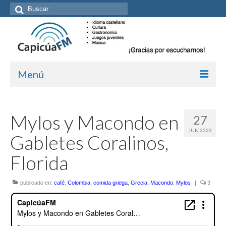
Buscar
por:
Menú
Inicio/Episodios
Mylos y Macondo en
27
Kit de medios
JUN 2023
Gabletes Coralinos,
Cómo suscribirte
Florida
Más de Allan Tépper
publicado en:
Boletines
café
,
Colombia
,
comida griega
,
Grecia
,
Macondo
,
Mylos
|
3
Contacto (vía TecnoTur)
Graba tu mensaje hablado