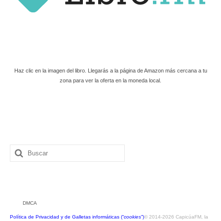
Haz clic en la imagen del libro. Llegarás a la página de Amazon más cercana a tu
zona para ver la oferta en la moneda local.
Buscar
por:
DMCA
Política de Privacidad y de Galletas informáticas (“
cookies
”)
© 2014-2026 CapicúaFM, la