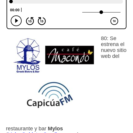
Escuchalibros.com
EditorialTecnoTur.com
Glosariocastellano.com
80: Se
estrena el
Donaciones
nuevo sitio
web del
Publicidad
Advertising
restaurante y bar
Mylos