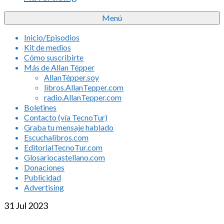
Menú
Inicio/Episodios
Kit de medios
Cómo suscribirte
Más de Allan Tépper
AllanTépper.soy
libros.AllanTepper.com
radio.AllanTepper.com
Boletines
Contacto (vía TecnoTur)
Graba tu mensaje hablado
Escuchalibros.com
EditorialTecnoTur.com
Glosariocastellano.com
Donaciones
Publicidad
Advertising
31
Jul 2023