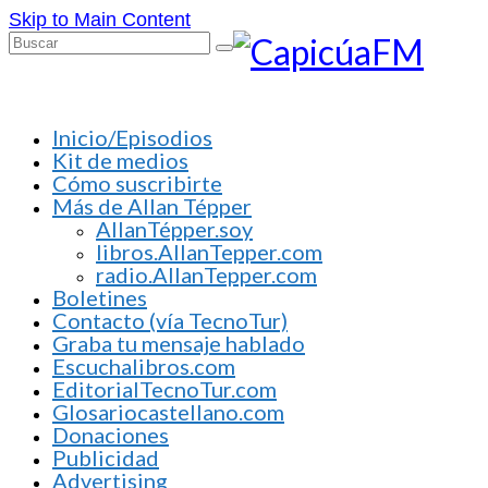
Skip to Main Content
Buscar
por:
Inicio/Episodios
Kit de medios
Cómo suscribirte
Más de Allan Tépper
AllanTépper.soy
libros.AllanTepper.com
radio.AllanTepper.com
Boletines
Contacto (vía TecnoTur)
Graba tu mensaje hablado
Escuchalibros.com
EditorialTecnoTur.com
Glosariocastellano.com
Donaciones
Publicidad
Advertising