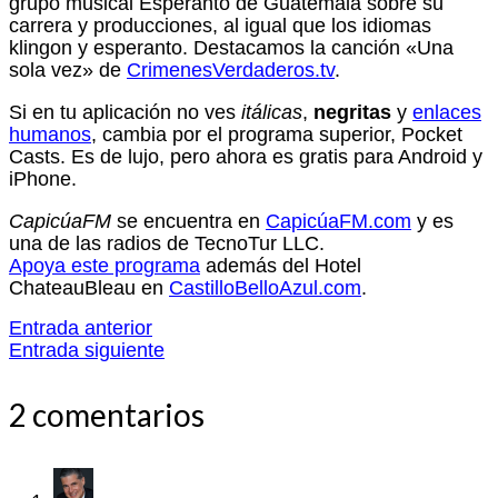
grupo musical Esperanto de Guatemala sobre su
carrera y producciones, al igual que los idiomas
klingon y esperanto. Destacamos la canción «Una
sola vez» de
CrimenesVerdaderos.tv
.
Si en tu aplicación no ves
itálicas
,
negritas
y
enlaces
humanos
, cambia por el programa superior, Pocket
Casts. Es de lujo, pero ahora es gratis para Android y
iPhone.
CapicúaFM
se encuentra en
CapicúaFM.com
y es
una de las radios de TecnoTur LLC.
Apoya este programa
además del Hotel
ChateauBleau en
CastilloBelloAzul.com
.
Entrada anterior
Entrada siguiente
2 comentarios