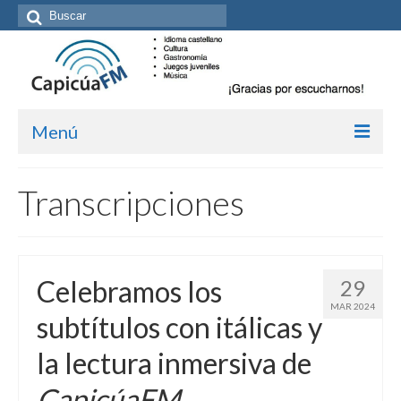
Buscar
por:
Menú
Inicio/Episodios
Transcripciones
Kit de medios
Cómo suscribirte
Celebramos los
29
Más de Allan Tépper
MAR 2024
subtítulos con itálicas y
Boletines
la lectura inmersiva de
Contacto (vía TecnoTur)
CapicúaFM
Graba tu mensaje hablado