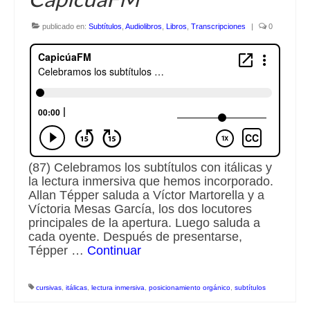
Escuchalibros.com
publicado en:
Subtítulos
,
Audiolibros
,
Libros
,
Transcripciones
|
0
EditorialTecnoTur.com
Glosariocastellano.com
Donaciones
Publicidad
(87) Celebramos los subtítulos con itálicas y
Advertising
la lectura inmersiva que hemos incorporado.
Allan Tépper saluda a Víctor Martorella y a
Víctoria Mesas García, los dos locutores
principales de la apertura. Luego saluda a
cada oyente. Después de presentarse,
Tépper …
Continuar
cursivas
,
itálicas
,
lectura inmersiva
,
posicionamiento orgánico
,
subtítulos