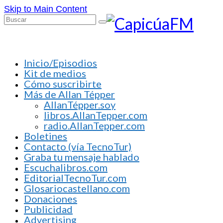
Skip to Main Content
Buscar
por:
Inicio/Episodios
Kit de medios
Cómo suscribirte
Más de Allan Tépper
AllanTépper.soy
libros.AllanTepper.com
radio.AllanTepper.com
Boletines
Contacto (vía TecnoTur)
Graba tu mensaje hablado
Escuchalibros.com
EditorialTecnoTur.com
Glosariocastellano.com
Donaciones
Publicidad
Advertising