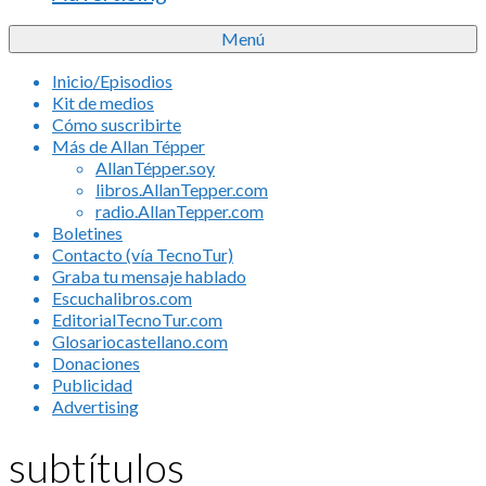
Menú
Inicio/Episodios
Kit de medios
Cómo suscribirte
Más de Allan Tépper
AllanTépper.soy
libros.AllanTepper.com
radio.AllanTepper.com
Boletines
Contacto (vía TecnoTur)
Graba tu mensaje hablado
Escuchalibros.com
EditorialTecnoTur.com
Glosariocastellano.com
Donaciones
Publicidad
Advertising
subtítulos