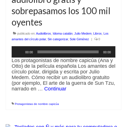
sobrepasamos los 100 mil
Escuchalibros.com
oyentes
EditorialTecnoTur.com
publicado en:
Audiolibros
,
Idioma catalán
,
Julio Medem
,
Libros
,
Los
Glosariocastellano.com
amantes del círculo polar
,
Sin categorizar
,
Sole Giménez
|
0
Donaciones
Reproductor
00:00
00:00
de
Publicidad
audio
Los protagonistas de nombre capicúa (Ana y
Otto) de la película española Los amantes del
Advertising
círculo polar, dirigida y escrita por Julio
Medem. Cómo recibir un audiolibro gratuito
(por ejemplo, El arte de la guerra de Sun Tzu,
narrado en …
Continuar
Protagonistas de nombre capicúa