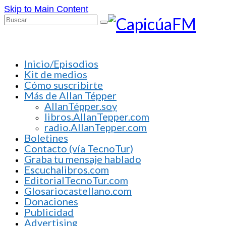
Skip to Main Content
Buscar
por:
Inicio/Episodios
Kit de medios
Cómo suscribirte
Más de Allan Tépper
AllanTépper.soy
libros.AllanTepper.com
radio.AllanTepper.com
Boletines
Contacto (vía TecnoTur)
Graba tu mensaje hablado
Escuchalibros.com
EditorialTecnoTur.com
Glosariocastellano.com
Donaciones
Publicidad
Advertising