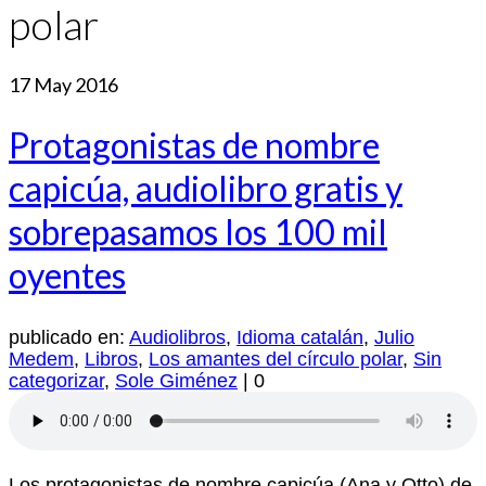
polar
17
May 2016
Protagonistas de nombre
capicúa, audiolibro gratis y
sobrepasamos los 100 mil
oyentes
publicado en:
Audiolibros
,
Idioma catalán
,
Julio
Medem
,
Libros
,
Los amantes del círculo polar
,
Sin
categorizar
,
Sole Giménez
|
0
Los protagonistas de nombre capicúa (Ana y Otto) de