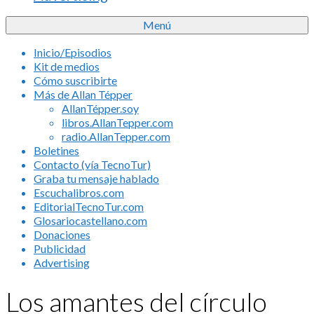
Menú
Inicio/Episodios
Kit de medios
Cómo suscribirte
Más de Allan Tépper
AllanTépper.soy
libros.AllanTepper.com
radio.AllanTepper.com
Boletines
Contacto (vía TecnoTur)
Graba tu mensaje hablado
Escuchalibros.com
EditorialTecnoTur.com
Glosariocastellano.com
Donaciones
Publicidad
Advertising
Los amantes del círculo