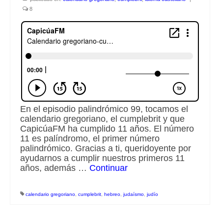
8
Escuchalibros.com
EditorialTecnoTur.com
Glosariocastellano.com
Donaciones
Publicidad
En el episodio palindrómico 99, tocamos el
calendario gregoriano, el cumplebrit y que
Advertising
CapicúaFM ha cumplido 11 años. El número
11 es palíndromo, el primer número
palindrómico. Gracias a ti, queridoyente por
ayudarnos a cumplir nuestros primeros 11
años, además …
Continuar
calendario gregoriano
,
cumplebrit
,
hebreo
,
judaísmo
,
judío