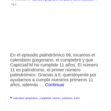
8
Escuchalibros.com
EditorialTecnoTur.com
Glosariocastellano.com
Donaciones
Publicidad
En el episodio palindrómico 99, tocamos el
calendario gregoriano, el cumplebrit y que
Advertising
CapicúaFM ha cumplido 11 años. El número
11 es palíndromo, el primer número
palindrómico. Gracias a ti, queridoyente por
ayudarnos a cumplir nuestros primeros 11
años, además …
Continuar
calendario gregoriano
,
cumplebrit
,
hebreo
,
judaísmo
,
judío