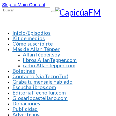
Skip to Main Content
Buscar
por:
Inicio/Episodios
Kit de medios
Cómo suscribirte
Más de Allan Tépper
AllanTépper.soy
libros.AllanTepper.com
radio.AllanTepper.com
Boletines
Contacto (vía TecnoTur)
Graba tu mensaje hablado
Escuchalibros.com
EditorialTecnoTur.com
Glosariocastellano.com
Donaciones
Publicidad
Advertising