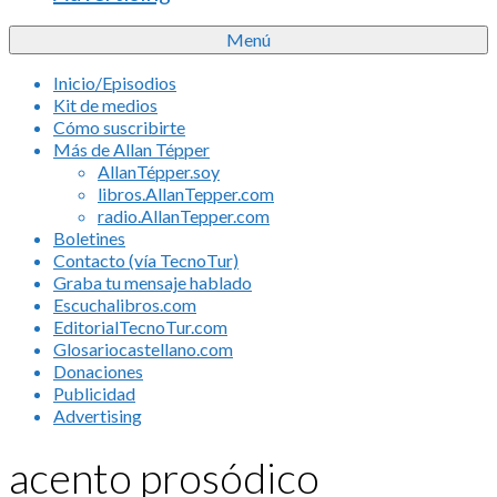
Menú
Inicio/Episodios
Kit de medios
Cómo suscribirte
Más de Allan Tépper
AllanTépper.soy
libros.AllanTepper.com
radio.AllanTepper.com
Boletines
Contacto (vía TecnoTur)
Graba tu mensaje hablado
Escuchalibros.com
EditorialTecnoTur.com
Glosariocastellano.com
Donaciones
Publicidad
Advertising
acento prosódico