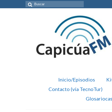
Buscar
por:
Inicio/Episodios
Ki
Contacto (vía TecnoTur)
Glosarioca