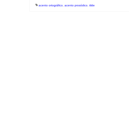
acento ortográfico
,
acento prosódico
,
tilde