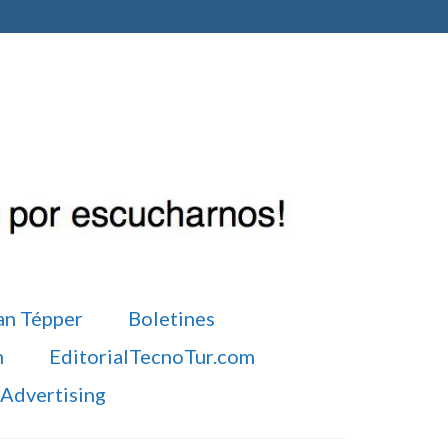
an Tépper
Boletines
m
EditorialTecnoTur.com
Advertising