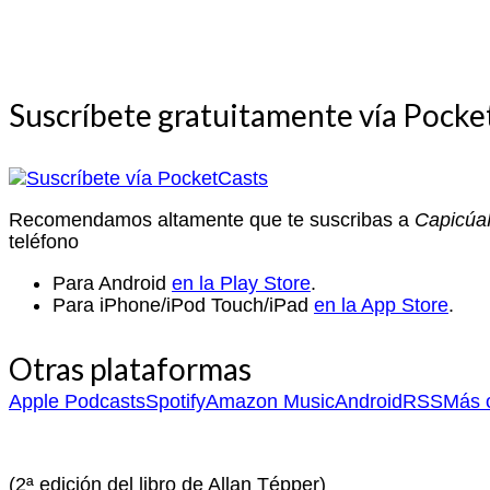
Suscríbete gratuitamente vía Pocke
Recomendamos altamente que te suscribas a
Capicú
teléfono
Para Android
en la Play Store
.
Para iPhone/iPod Touch/iPad
en la App Store
.
Otras plataformas
Apple Podcasts
Spotify
Amazon Music
Android
RSS
Más o
(2ª edición del libro de Allan Tépper)