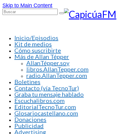
Skip to Main Content
Buscar
por:
Inicio/Episodios
Kit de medios
Cómo suscribirte
Más de Allan Tépper
AllanTépper.soy
libros.AllanTepper.com
radio.AllanTepper.com
Boletines
Contacto (vía TecnoTur)
Graba tu mensaje hablado
Escuchalibros.com
EditorialTecnoTur.com
Glosariocastellano.com
Donaciones
Publicidad
Advertising