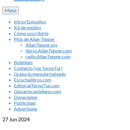
Menú
Inicio/Episodios
Kit de medios
Cómo suscribirte
Más de Allan Tépper
AllanTépper.soy
libros.AllanTepper.com
radio.AllanTepper.com
Boletines
Contacto (vía TecnoTur)
Graba tu mensaje hablado
Escuchalibros.com
EditorialTecnoTur.com
Glosariocastellano.com
Donaciones
Publicidad
Advertising
27
Jun 2024