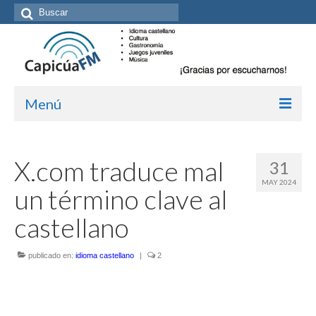
Buscar
por:
Menú
Inicio/Episodios
X.com traduce mal
31
Kit de medios
MAY 2024
un término clave al
Cómo suscribirte
castellano
Más de Allan Tépper
publicado en:
Boletines
idioma castellano
|
2
Contacto (vía TecnoTur)
Graba tu mensaje hablado