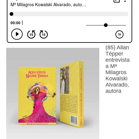
Escuchalibros.com
EditorialTecnoTur.com
Glosariocastellano.com
(85) Allan
Donaciones
Tépper
entrevista
Publicidad
a Mª
Milagros
Advertising
Kowalski
Alvarado,
autora