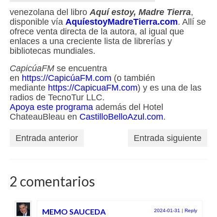
venezolana del libro
Aquí estoy, Madre Tierra
,
disponible vía
AquíestoyMadreTierra.com
. Allí se
ofrece venta directa de la autora, al igual que
enlaces a una creciente lista de librerías y
bibliotecas mundiales.
CapicúaFM
se encuentra
en
https://CapicúaFM.com
(o también
mediante
https://CapicuaFM.com
) y es una de las
radios de TecnoTur LLC.
Apoya este programa
además del Hotel
ChateauBleau en
CastilloBelloAzul.com
.
Entrada anterior
Entrada siguiente
2 comentarios
MEMO SAUCEDA
2024-01-31
|
Reply