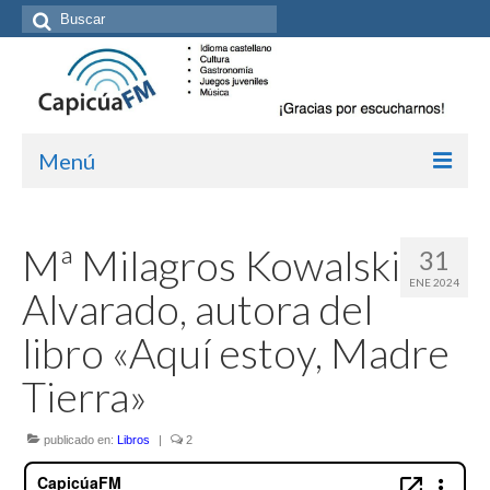
Buscar
por:
Menú
Inicio/Episodios
Mª Milagros Kowalski
31
Kit de medios
ENE 2024
Alvarado, autora del
Cómo suscribirte
libro «Aquí estoy, Madre
Más de Allan Tépper
Tierra»
Boletines
publicado en:
Libros
|
2
Contacto (vía TecnoTur)
Graba tu mensaje hablado