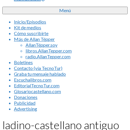
Menú
Inicio/Episodios
Kit de medios
Cómo suscribirte
Más de Allan Tépper
AllanTépper.soy
libros.AllanTepper.com
radio.AllanTepper.com
Boletines
Contacto (vía TecnoTur)
Graba tu mensaje hablado
Escuchalibros.com
EditorialTecnoTur.com
Glosariocastellano.com
Donaciones
Publicidad
Advertising
ladino-castellano antiguo