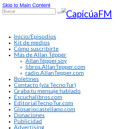
Skip to Main Content
Buscar
por:
Inicio/Episodios
Kit de medios
Cómo suscribirte
Más de Allan Tépper
AllanTépper.soy
libros.AllanTepper.com
radio.AllanTepper.com
Boletines
Contacto (vía TecnoTur)
Graba tu mensaje hablado
Escuchalibros.com
EditorialTecnoTur.com
Glosariocastellano.com
Donaciones
Publicidad
Advertising