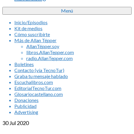
Menú
Inicio/Episodios
Kit de medios
Cómo suscribirte
Más de Allan Tépper
AllanTépper.soy
libros.AllanTepper.com
radio.AllanTepper.com
Boletines
Contacto (vía TecnoTur)
Graba tu mensaje hablado
Escuchalibros.com
EditorialTecnoTur.com
Glosariocastellano.com
Donaciones
Publicidad
Advertising
30
Jul 2020