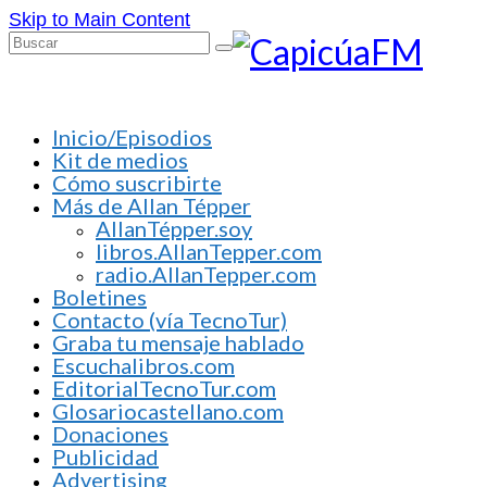
Skip to Main Content
Buscar
por:
Inicio/Episodios
Kit de medios
Cómo suscribirte
Más de Allan Tépper
AllanTépper.soy
libros.AllanTepper.com
radio.AllanTepper.com
Boletines
Contacto (vía TecnoTur)
Graba tu mensaje hablado
Escuchalibros.com
EditorialTecnoTur.com
Glosariocastellano.com
Donaciones
Publicidad
Advertising