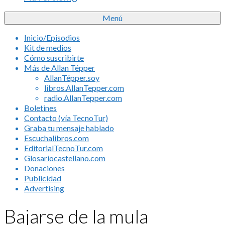
Menú
Inicio/Episodios
Kit de medios
Cómo suscribirte
Más de Allan Tépper
AllanTépper.soy
libros.AllanTepper.com
radio.AllanTepper.com
Boletines
Contacto (vía TecnoTur)
Graba tu mensaje hablado
Escuchalibros.com
EditorialTecnoTur.com
Glosariocastellano.com
Donaciones
Publicidad
Advertising
Bajarse de la mula