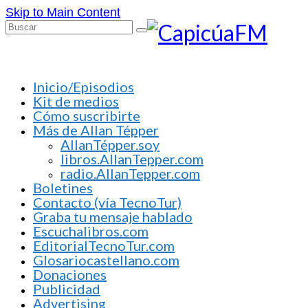
Skip to Main Content
Buscar
por:
Inicio/Episodios
Kit de medios
Cómo suscribirte
Más de Allan Tépper
AllanTépper.soy
libros.AllanTepper.com
radio.AllanTepper.com
Boletines
Contacto (vía TecnoTur)
Graba tu mensaje hablado
Escuchalibros.com
EditorialTecnoTur.com
Glosariocastellano.com
Donaciones
Publicidad
Advertising