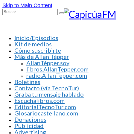
Skip to Main Content
Buscar
por:
Inicio/Episodios
Kit de medios
Cómo suscribirte
Más de Allan Tépper
AllanTépper.soy
libros.AllanTepper.com
radio.AllanTepper.com
Boletines
Contacto (vía TecnoTur)
Graba tu mensaje hablado
Escuchalibros.com
EditorialTecnoTur.com
Glosariocastellano.com
Donaciones
Publicidad
Advertising