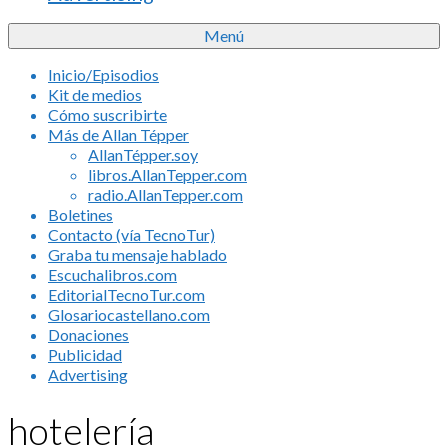
Menú
Inicio/Episodios
Kit de medios
Cómo suscribirte
Más de Allan Tépper
AllanTépper.soy
libros.AllanTepper.com
radio.AllanTepper.com
Boletines
Contacto (vía TecnoTur)
Graba tu mensaje hablado
Escuchalibros.com
EditorialTecnoTur.com
Glosariocastellano.com
Donaciones
Publicidad
Advertising
hotelería