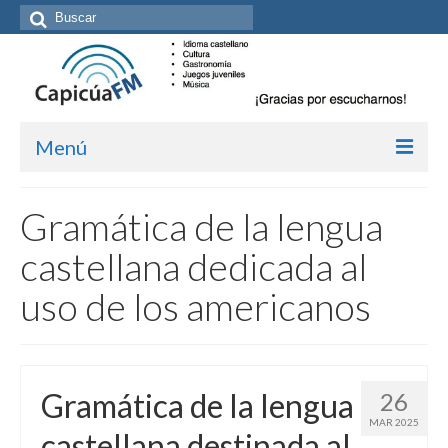
Buscar
por:
Menú
Inicio/Episodios
Gramática de la lengua
Kit de medios
castellana dedicada al
Cómo suscribirte
uso de los americanos
Más de Allan Tépper
Boletines
Gramática de la lengua
26
Contacto (vía TecnoTur)
MAR 2025
castellana destinada al
Graba tu mensaje hablado