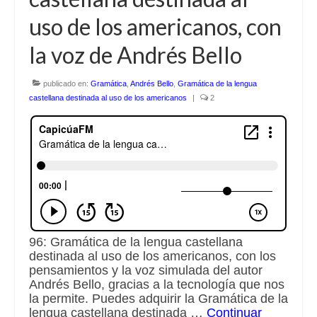
uso de los americanos, con
Escuchalibros.com
la voz de Andrés Bello
EditorialTecnoTur.com
publicado en:
Gramática
,
Andrés Bello
,
Gramática de la lengua
Glosariocastellano.com
castellana destinada al uso de los americanos
|
2
Donaciones
Publicidad
Advertising
96: Gramática de la lengua castellana
destinada al uso de los americanos, con los
pensamientos y la voz simulada del autor
Andrés Bello, gracias a la tecnología que nos
la permite. Puedes adquirir la Gramática de la
lengua castellana destinada …
Continuar