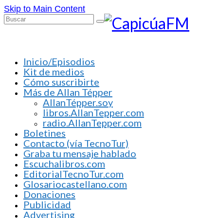
Skip to Main Content
Buscar
por:
Inicio/Episodios
Kit de medios
Cómo suscribirte
Más de Allan Tépper
AllanTépper.soy
libros.AllanTepper.com
radio.AllanTepper.com
Boletines
Contacto (vía TecnoTur)
Graba tu mensaje hablado
Escuchalibros.com
EditorialTecnoTur.com
Glosariocastellano.com
Donaciones
Publicidad
Advertising