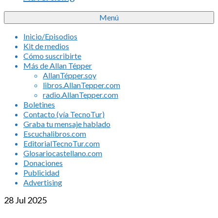
Menú
Inicio/Episodios
Kit de medios
Cómo suscribirte
Más de Allan Tépper
AllanTépper.soy
libros.AllanTepper.com
radio.AllanTepper.com
Boletines
Contacto (vía TecnoTur)
Graba tu mensaje hablado
Escuchalibros.com
EditorialTecnoTur.com
Glosariocastellano.com
Donaciones
Publicidad
Advertising
28
Jul 2025