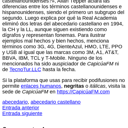
castellanounidenses?», Allan Tépper aclara las
diferencias entre los términos castellanounidenses e
hispanounidenses, siendo el primero un subgrupo del
segundo. Luego explica por qué la Real Academia
eliminó dos letras del abecedario castellano en 1994,
la CH y la LL, aunque siguen existiendo como
dígrafos y representan fonemas. Para ilustrar
ejemplos mal hechos y bien hechos, menciona
términos como 3G, 4G, DienteAzul, HMO, LTE, PPO
y USB al igual que las marcas como 3M, A1, AT&T,
BBVA, IBM, TCL y T-Mobile. Ninguno de los
mencionados ha sido auspiciador de
CapicúaFM
ni
de
TecnoTur.LLC
hasta la fecha.
Si la plataforma que usas para recibir podifusiones no
permite
enlaces humanos
,
negritas
o
itálicas
, visita la
sede de
CapicúaFM
en
https://CapicúaFM.com
abecedario
,
abecedario castellano
Entrada anterior
Entrada siguiente